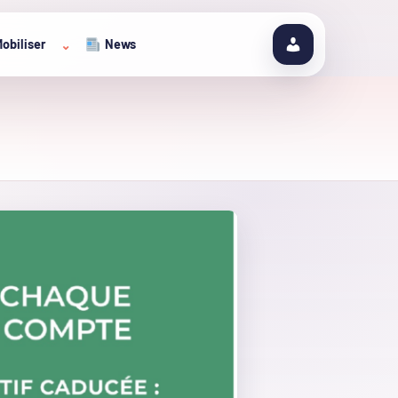
obiliser
News
⌄