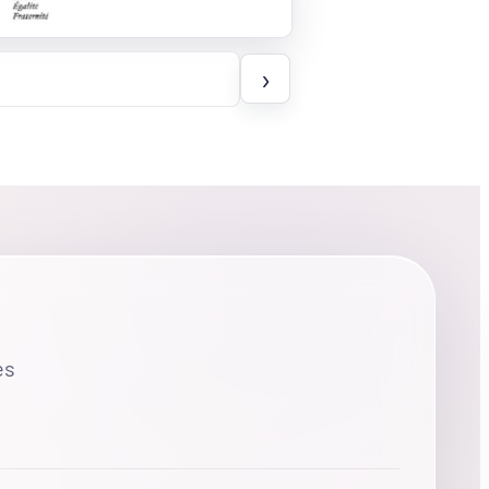
Page
›
suivante
es