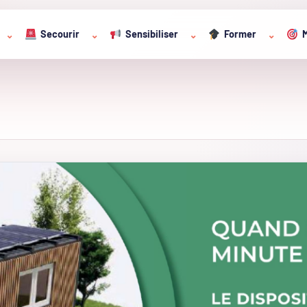
Secourir
Sensibiliser
Former
M
⌄
⌄
⌄
⌄