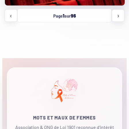
Page
Pa
‹
›
1
96
Page
sur
précédente
sui
MOTS ET MAUX DE FEMMES
Association & ONG de Loi 1901 reconnue d'intérêt