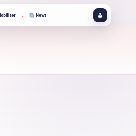
obiliser
News
⌄