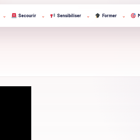
Secourir
Sensibiliser
Former
M
⌄
⌄
⌄
⌄