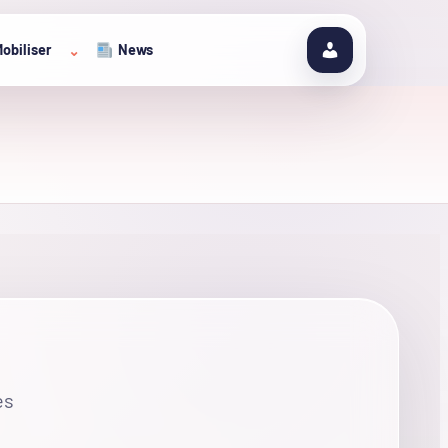
obiliser
News
⌄
es