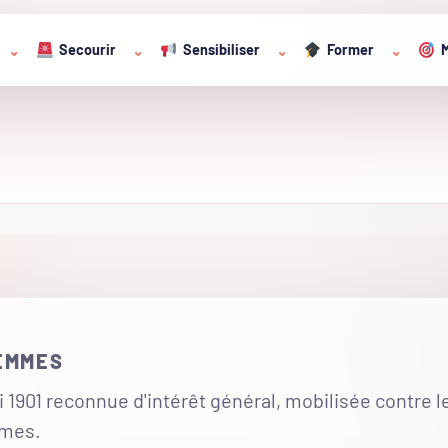
Secourir
Sensibiliser
Former
M
⌄
⌄
⌄
⌄
FEMMES
 1901 reconnue d'intérêt général, mobilisée contre l
mmes.