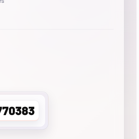
es
770383