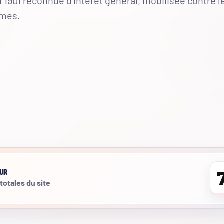
 1901 reconnue d'intérêt général, mobilisée contre l
mmes.
UR
 totales du site