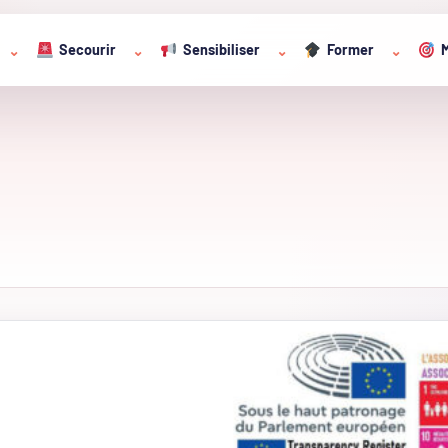
Secourir
Sensibiliser
Former
M
⌄
⌄
⌄
⌄