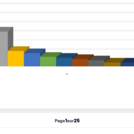
1
25
Page
sur