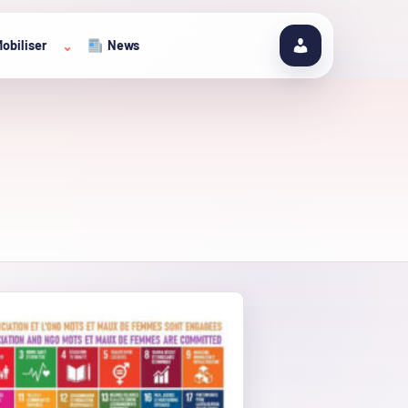
obiliser
News
⌄