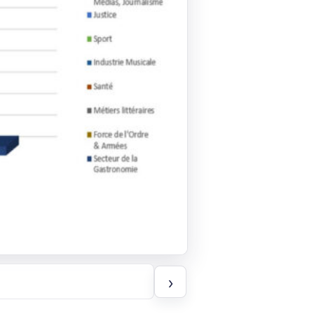
Page
›
suivante