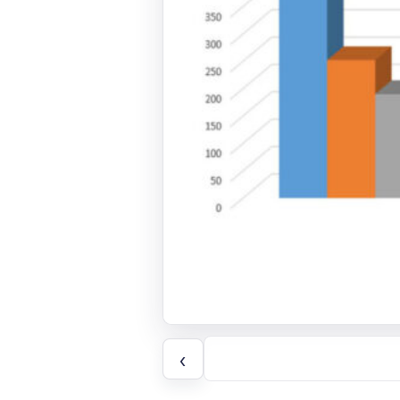
Page
‹
précédente