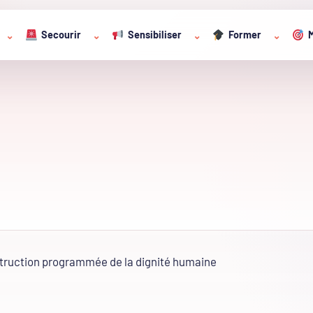
Secourir
Sensibiliser
Former
M
⌄
⌄
⌄
⌄
struction programmée de la dignité humaine