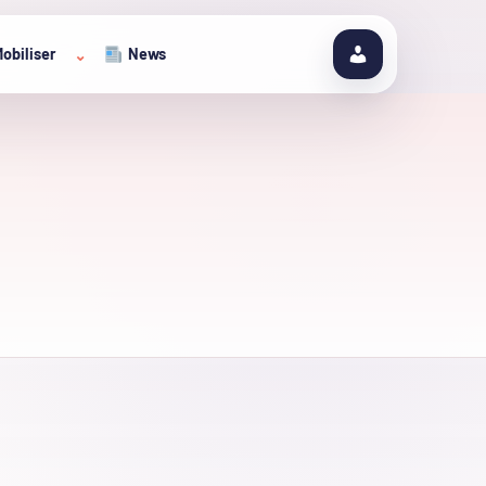
obiliser
News
⌄