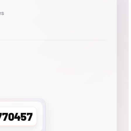
es
770457