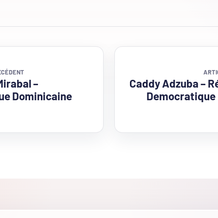
ÉCÉDENT
ARTI
irabal –
Caddy Adzuba – R
ue Dominicaine
Democratique