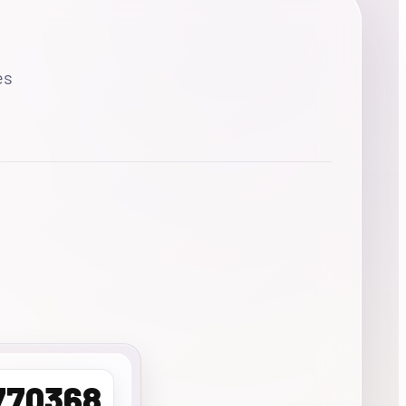
es
770368