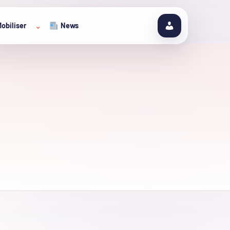
obiliser
News
⌄