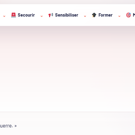
Secourir
Sensibiliser
Former
M
⌄
⌄
⌄
⌄
uerre. »