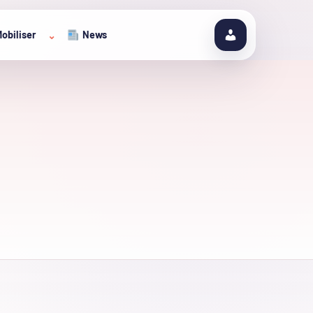
obiliser
News
⌄