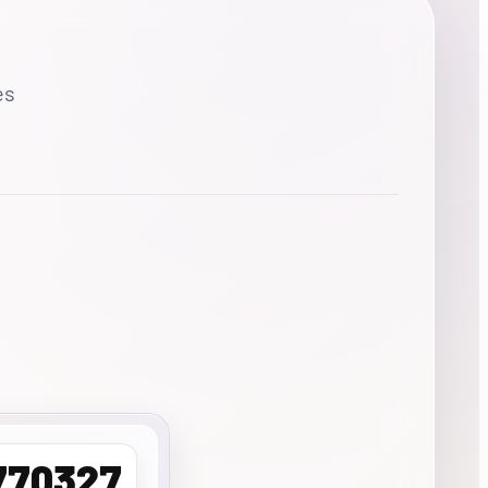
es
770327