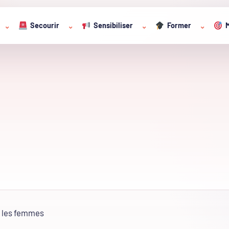
Secourir
Sensibiliser
Former
M
⌄
⌄
⌄
⌄
s les femmes