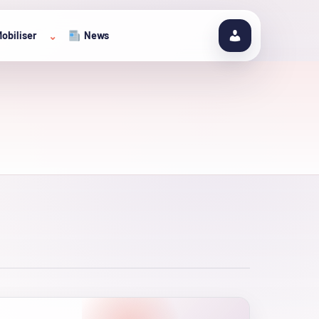
obiliser
News
⌄