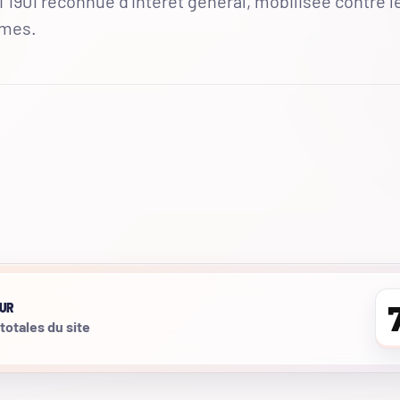
 1901 reconnue d'intérêt général, mobilisée contre l
mmes.
UR
 totales du site