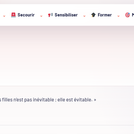
Secourir
Sensibiliser
Former
M
⌄
⌄
⌄
⌄
lles n’est pas inévitable ; elle est évitable. »