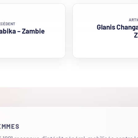
ARTI
ÉCÉDENT
Glanis Changa
abika – Zambie
FEMMES