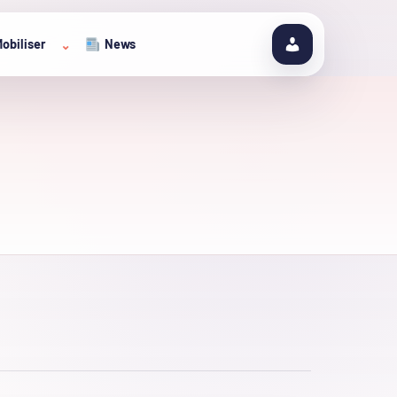
obiliser
News
⌄