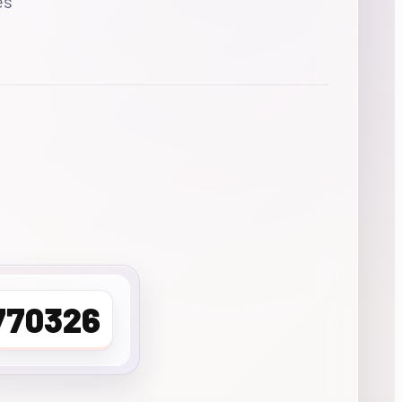
es
770326