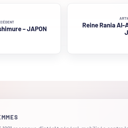
ARTI
ÉCÉDENT
Reine Rania Al-
Ishimure – JAPON
FEMMES