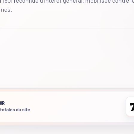
 1901 reconnue d'intérêt général, mobilisée contre l
mmes.
UR
 totales du site