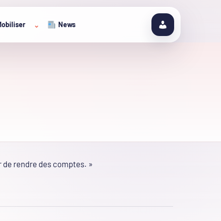
obiliser
News
⌄
r de rendre des comptes. »