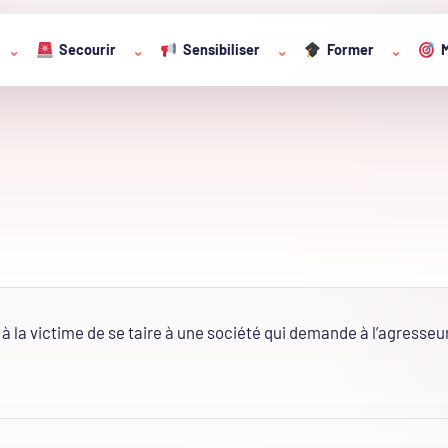
Secourir
Sensibiliser
Former
M
⌄
⌄
⌄
⌄
 la victime de se taire à une société qui demande à l’agresseu