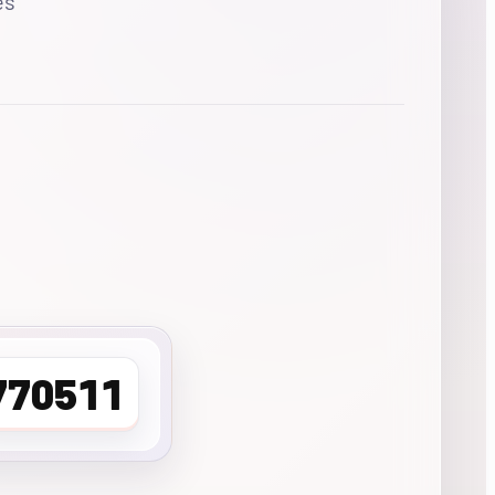
es
770511