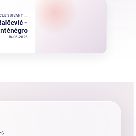
→
CLE SUIVANT
Raičević –
nténégro
14.06.2026
es