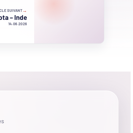
→
CLE SUIVANT
pta – Inde
14.06.2026
es