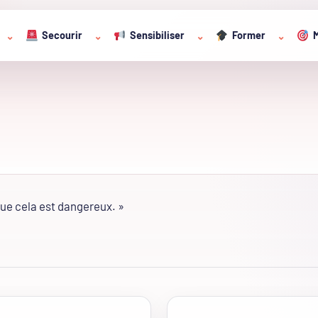
Secourir
Sensibiliser
Former
M
⌄
⌄
⌄
⌄
que cela est dangereux. »