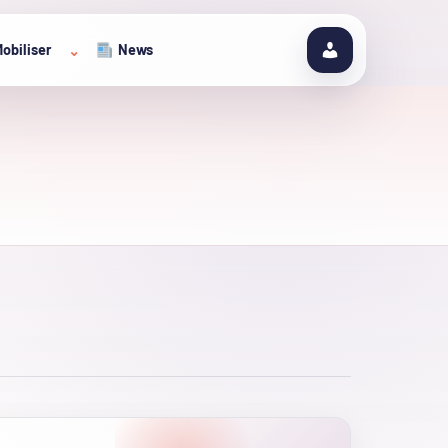
obiliser
News
⌄