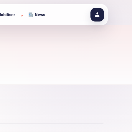
obiliser
News
⌄