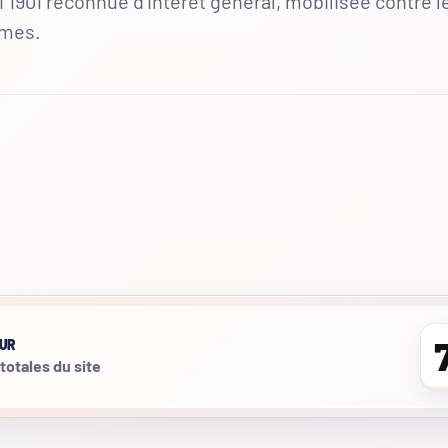
 1901 reconnue d'intérêt général, mobilisée contre l
mmes.
UR
 totales du site