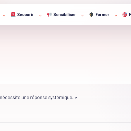
Secourir
Sensibiliser
Former
M
⌄
⌄
⌄
⌄
i nécessite une réponse systémique. »