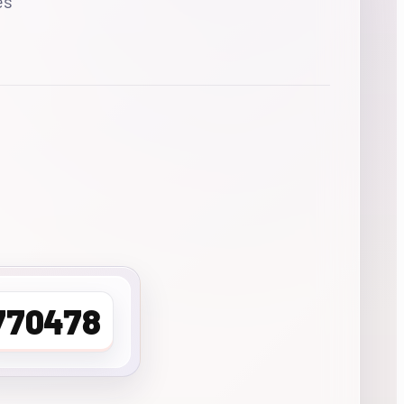
es
770478