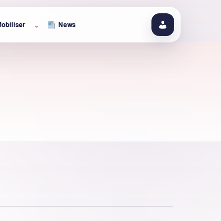
obiliser
News
⌄