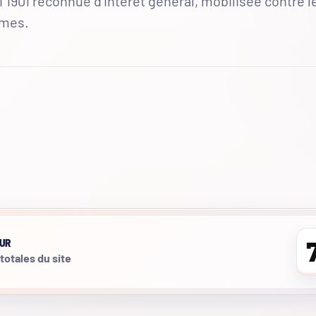
 1901 reconnue d'intérêt général, mobilisée contre l
mmes.
UR
 totales du site