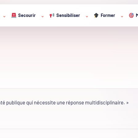
Secourir
Sensibiliser
Former
M
⌄
⌄
⌄
⌄
é publique qui nécessite une réponse multidisciplinaire. »