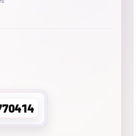
es
770414