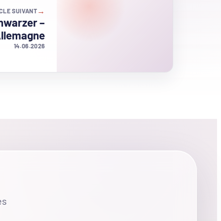
→
CLE SUIVANT
hwarzer –
llemagne
14.06.2026
es