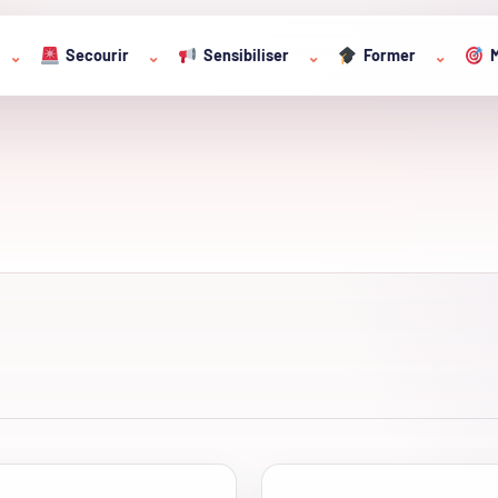
Secourir
Sensibiliser
Former
M
⌄
⌄
⌄
⌄