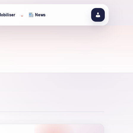
obiliser
News
⌄