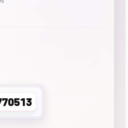
es
770513