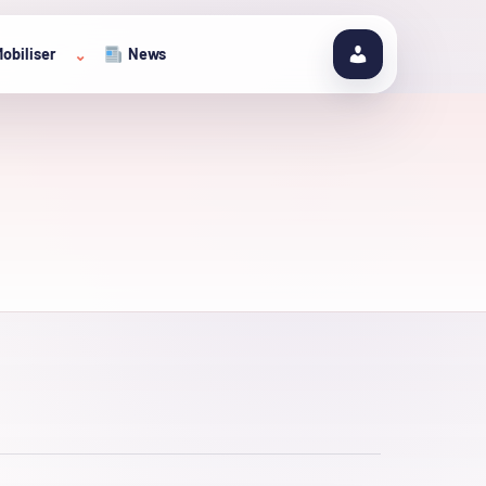
obiliser
News
⌄