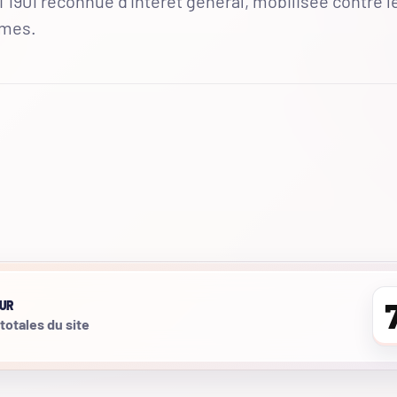
 1901 reconnue d'intérêt général, mobilisée contre l
mmes.
UR
 totales du site