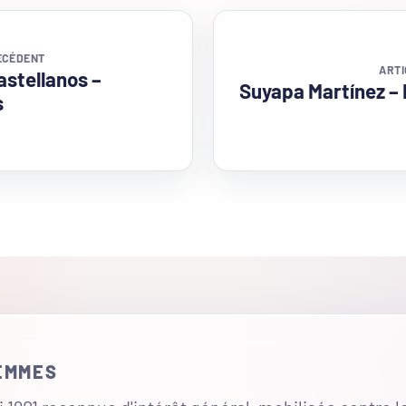
ÉCÉDENT
ARTI
astellanos –
Suyapa Martínez –
s
FEMMES