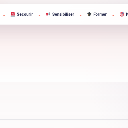
Secourir
Sensibiliser
Former
M
⌄
⌄
⌄
⌄