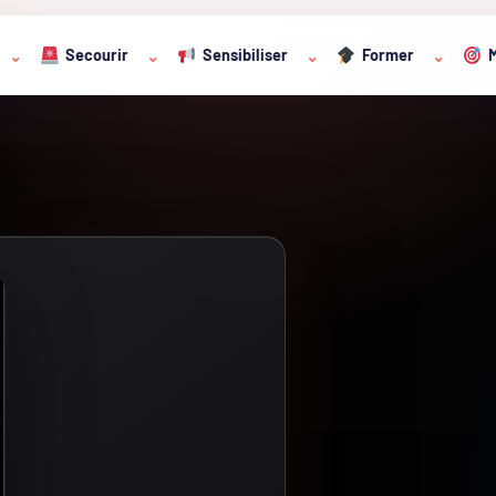
Secourir
Sensibiliser
Former
M
⌄
⌄
⌄
⌄