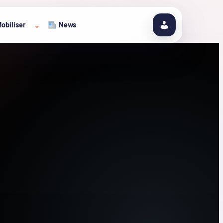
obiliser
News
⌄