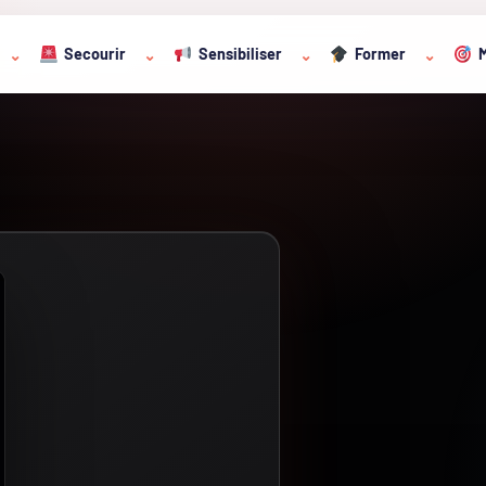
Secourir
Sensibiliser
Former
M
⌄
⌄
⌄
⌄