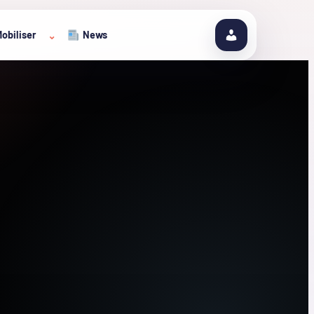
obiliser
News
⌄