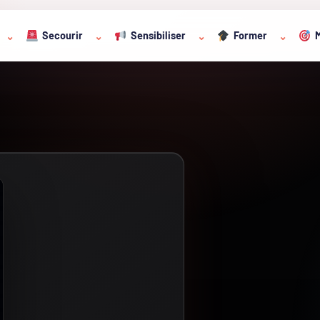
Secourir
Sensibiliser
Former
M
⌄
⌄
⌄
⌄