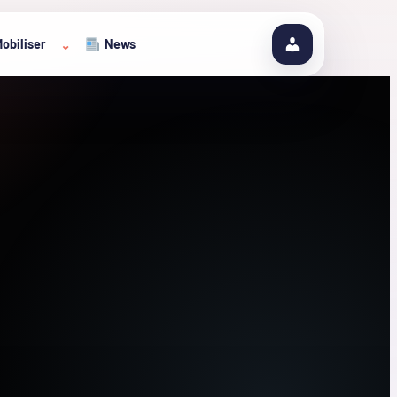
obiliser
News
⌄