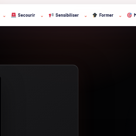
Secourir
Sensibiliser
Former
M
⌄
⌄
⌄
⌄