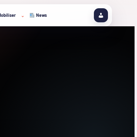
obiliser
News
⌄