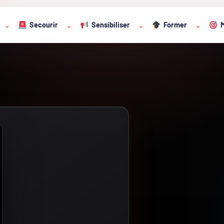
Secourir
Sensibiliser
Former
M
⌄
⌄
⌄
⌄