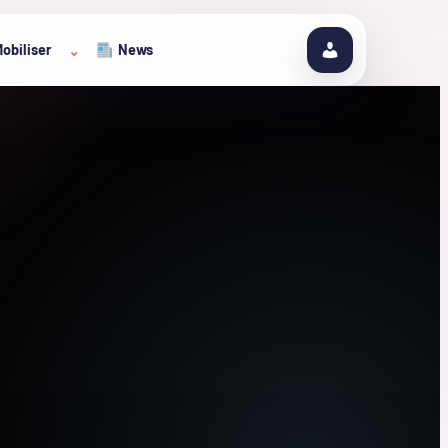
obiliser
News
⌄