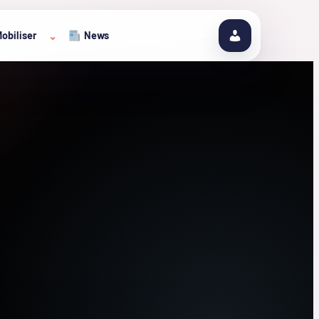
obiliser
News
⌄