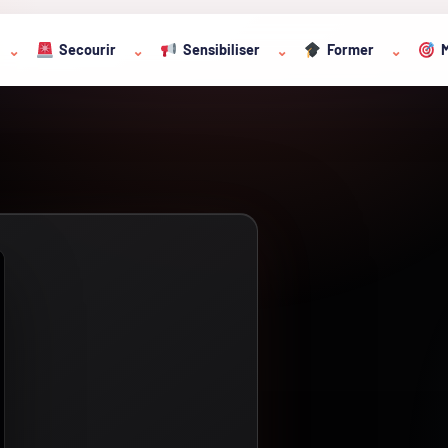
Secourir
Sensibiliser
Former
M
⌄
⌄
⌄
⌄