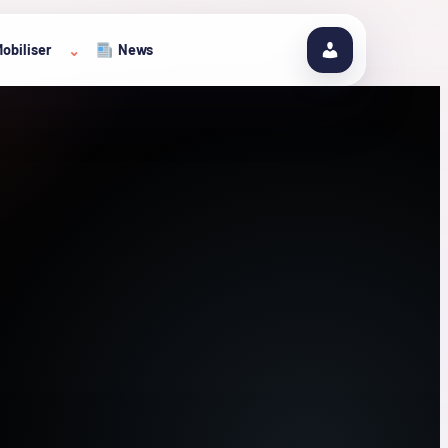
obiliser
News
⌄