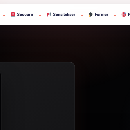
Secourir
Sensibiliser
Former
M
⌄
⌄
⌄
⌄