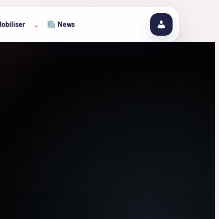
obiliser
News
⌄