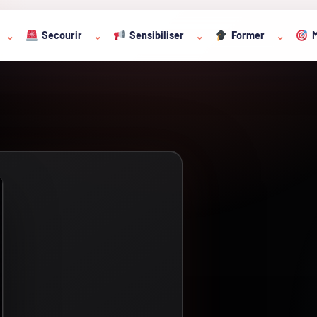
Secourir
Sensibiliser
Former
M
⌄
⌄
⌄
⌄