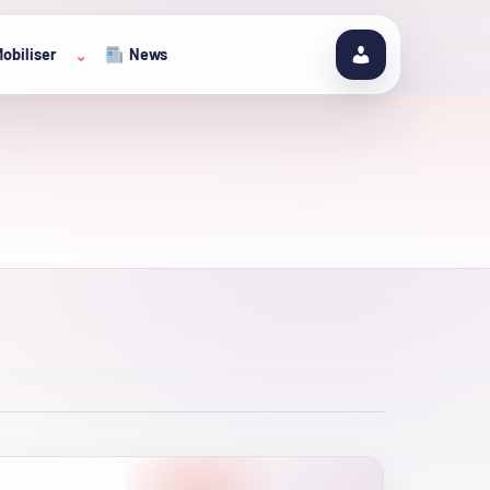
obiliser
News
⌄