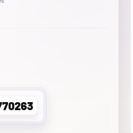
es
770263