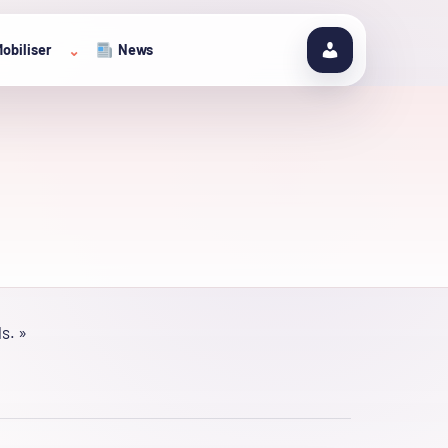
obiliser
News
⌄
s. »