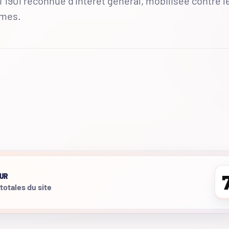
 1901 reconnue d'intérêt général, mobilisée contre l
mmes.
UR
 totales du site