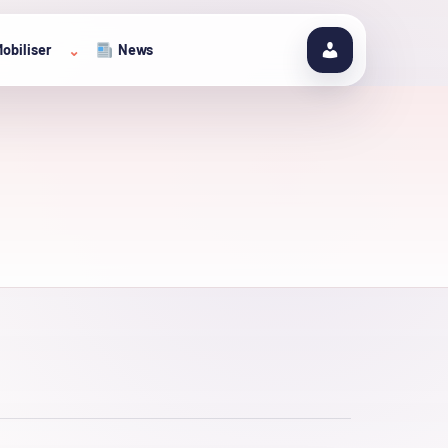
obiliser
News
⌄