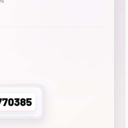
es
770385