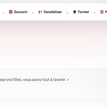
Secourir
Sensibiliser
Former
M
⌄
⌄
⌄
⌄
sez vos filles, vous aurez tout à l’avenir. »