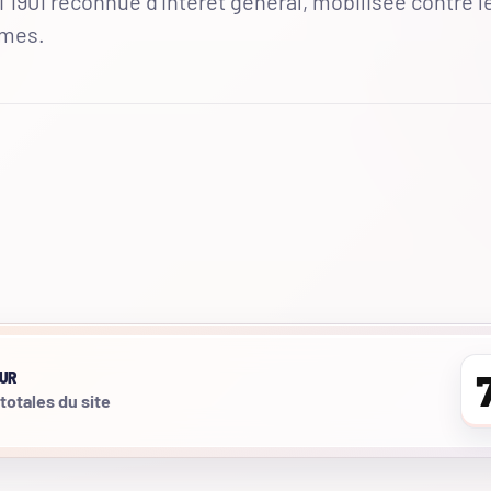
 1901 reconnue d'intérêt général, mobilisée contre l
mmes.
UR
 totales du site