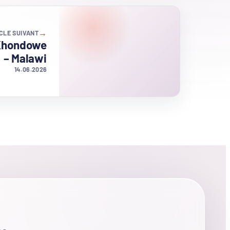
→
CLE SUIVANT
 Khondowe
– Malawi
14.06.2026