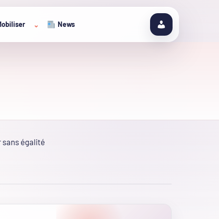
obiliser
News
⌄
 sans égalité