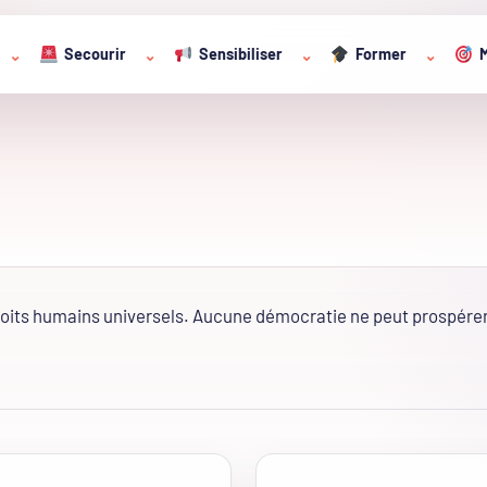
Secourir
Sensibiliser
Former
M
⌄
⌄
⌄
⌄
roits humains universels. Aucune démocratie ne peut prospérer