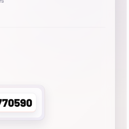
es
770590