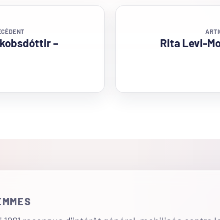
ÉCÉDENT
ARTI
kobsdóttir –
Rita Levi-Mo
FEMMES