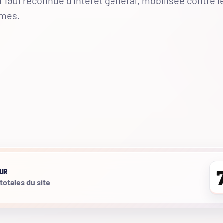
 1901 reconnue d'intérêt général, mobilisée contre l
mmes.
UR
 totales du site