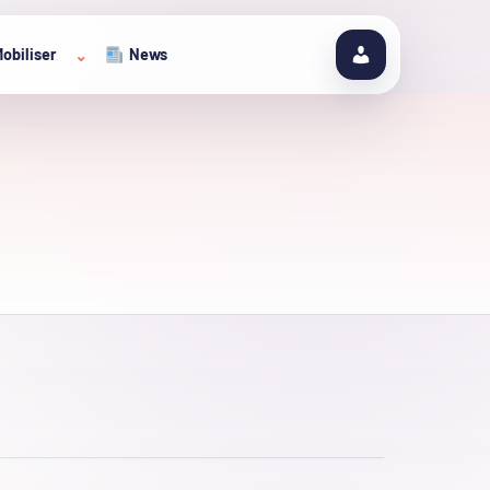
obiliser
News
⌄