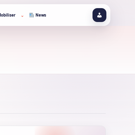
obiliser
News
⌄