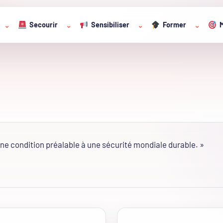
Secourir
Sensibiliser
Former
M
⌄
⌄
⌄
⌄
 une condition préalable à une sécurité mondiale durable. »