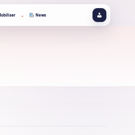
obiliser
News
⌄