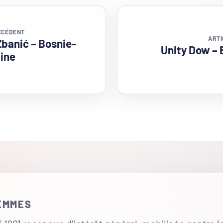
ÉCÉDENT
ARTI
Žbanić – Bosnie-
Unity Dow –
ine
FEMMES