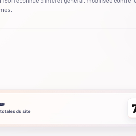
 1901 reconnue d'intérêt général, mobilisée contre l
mmes.
UR
 totales du site