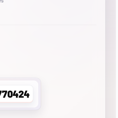
es
770424