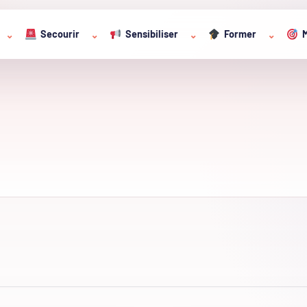
Secourir
Sensibiliser
Former
M
⌄
⌄
⌄
⌄