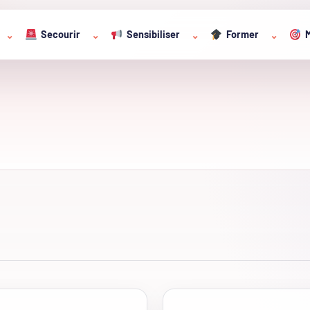
Secourir
Sensibiliser
Former
M
⌄
⌄
⌄
⌄