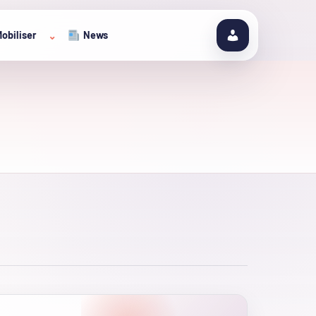
obiliser
News
⌄