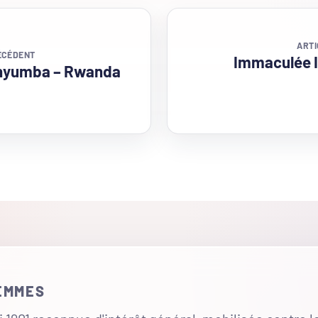
ARTI
ÉCÉDENT
Immaculée I
Inyumba – Rwanda
FEMMES