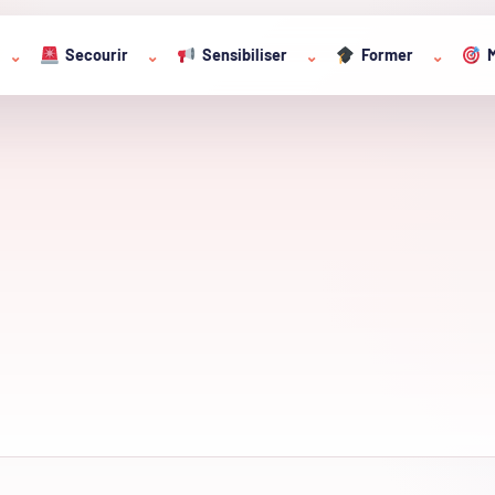
Secourir
Sensibiliser
Former
M
⌄
⌄
⌄
⌄