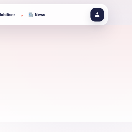
obiliser
News
⌄