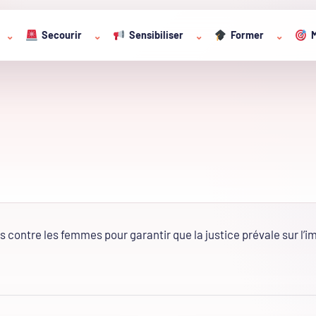
Secourir
Sensibiliser
Former
M
⌄
⌄
⌄
⌄
ntre les femmes pour garantir que la justice prévale sur l’im