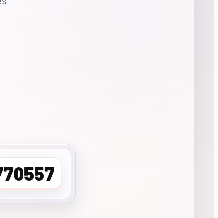
es
770557