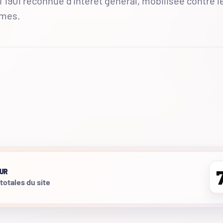
 1901 reconnue d'intérêt général, mobilisée contre l
mmes.
UR
 totales du site