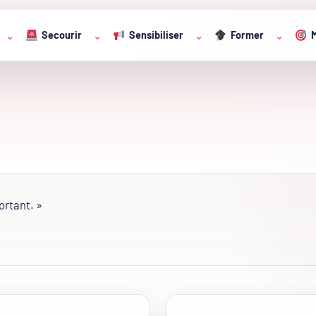
Secourir
Sensibiliser
Former
M
⌄
⌄
⌄
⌄
ortant. »