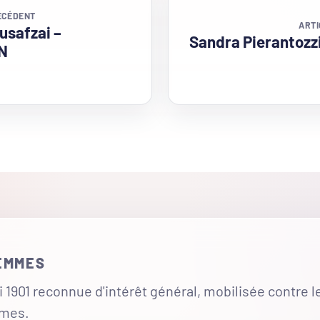
ÉCÉDENT
ARTI
usafzai –
Sandra Pierantozz
N
FEMMES
 1901 reconnue d'intérêt général, mobilisée contre l
mmes.