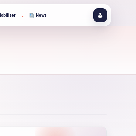
obiliser
News
⌄