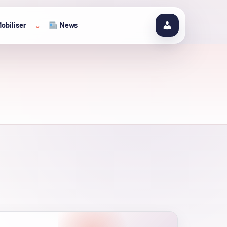
obiliser
News
⌄