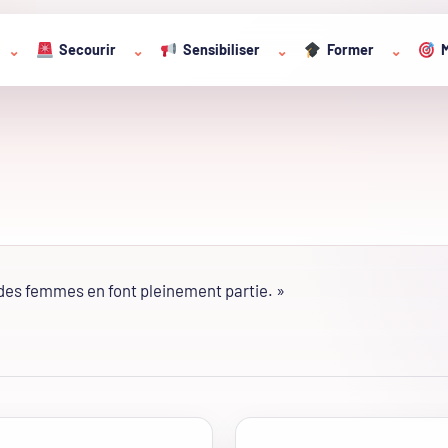
Secourir
Sensibiliser
Former
M
⌄
⌄
⌄
⌄
s des femmes en font pleinement partie. »