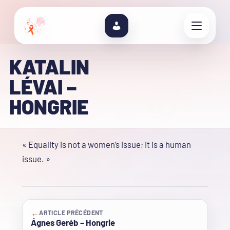
KATALIN
LÉVAI –
HONGRIE
« Equality is not a women’s issue; it is a human
issue. »
←
ARTICLE PRÉCÉDENT
Ágnes Geréb – Hongrie