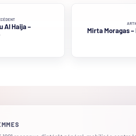
ÉCÉDENT
ARTI
 Al Haija –
Mirta Moragas –
e
FEMMES