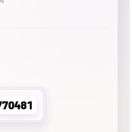
es
770481