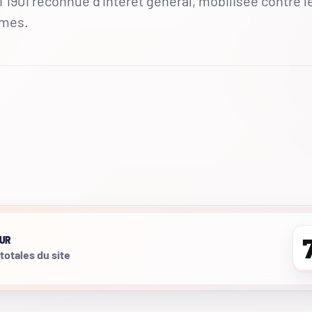
 1901 reconnue d'intérêt général, mobilisée contre l
mmes.
UR
 totales du site