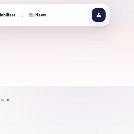
obiliser
News
⌄
us. »