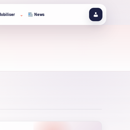
obiliser
News
⌄