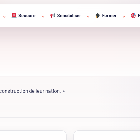
Secourir
Sensibiliser
Former
M
⌄
⌄
⌄
⌄
construction de leur nation. »