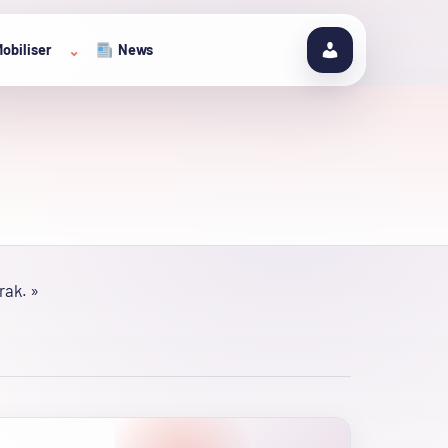
obiliser
News
⌄
rak. »