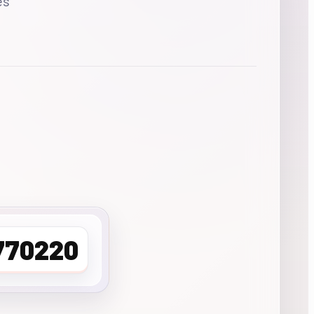
es
770220