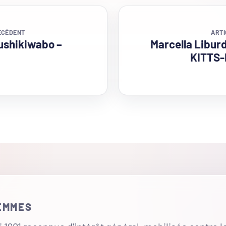
ÉCÉDENT
ARTI
ushikiwabo –
Marcella Libur
KITTS-
FEMMES