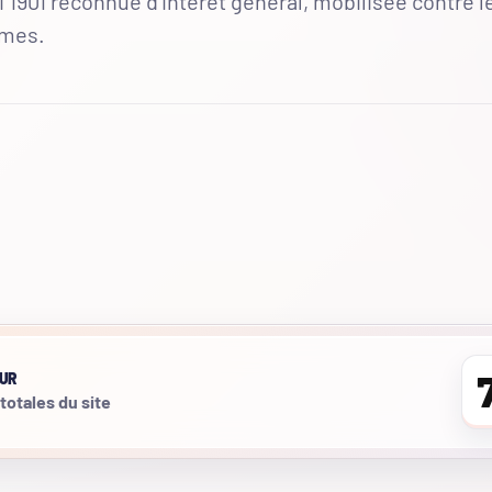
 1901 reconnue d'intérêt général, mobilisée contre l
mmes.
UR
 totales du site