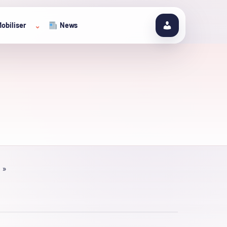
obiliser
News
⌄
 »