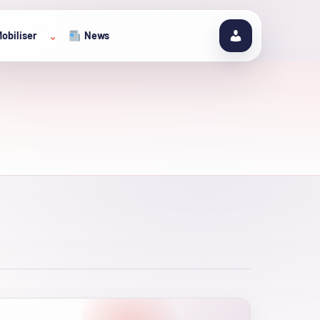
obiliser
News
⌄