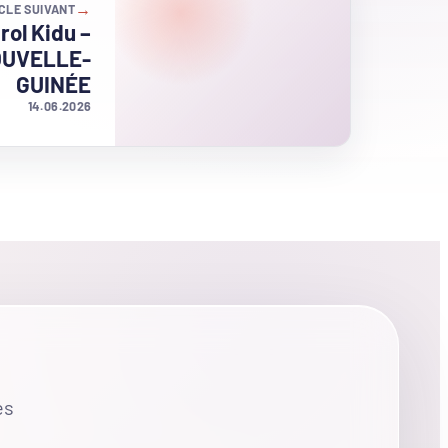
→
CLE SUIVANT
ol Kidu –
OUVELLE-
GUINÉE
14.06.2026
es