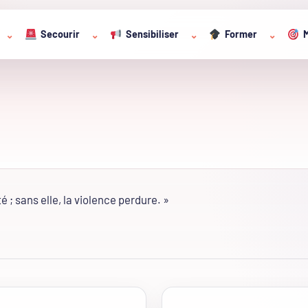
Secourir
Sensibiliser
Former
M
⌄
⌄
⌄
⌄
 ; sans elle, la violence perdure. »