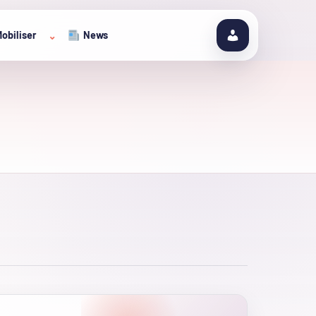
obiliser
News
⌄