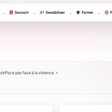
Secourir
Sensibiliser
Former
M
⌄
⌄
⌄
⌄
s’efface pas face à la violence. »