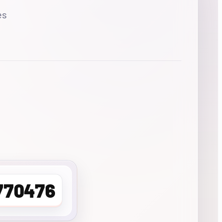
es
770476