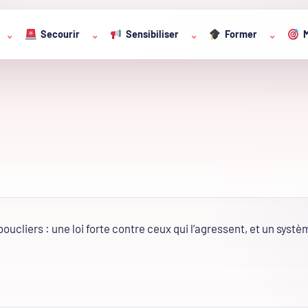
Secourir
Sensibiliser
Former
M
⌄
⌄
⌄
⌄
oucliers : une loi forte contre ceux qui l’agressent, et un syst