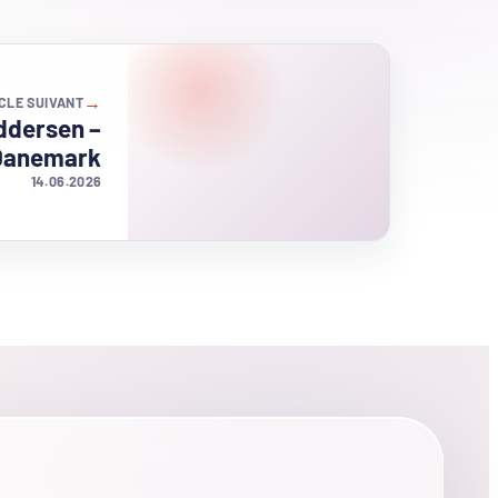
→
CLE SUIVANT
ddersen –
Danemark
14.06.2026