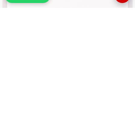
•
RÉSEAU INTERNATIONAL
NOUS SOUTENIR
CONTACT
COMPTEUR
770227
Visites totales du
site
© MMF. Tous droits réservés.