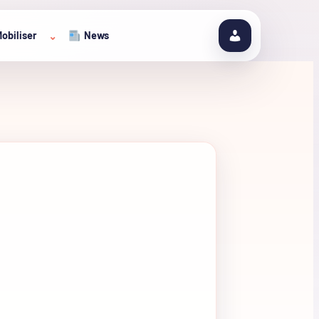
obiliser
News
⌄