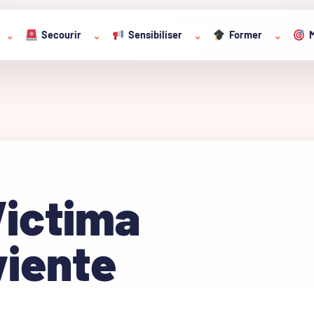
Secourir
Sensibiliser
Former
M
⌄
⌄
⌄
⌄
Victima
viente