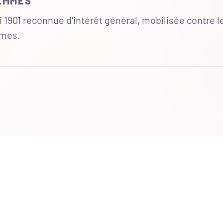
FEMMES
 1901 reconnue d'intérêt général, mobilisée contre l
mmes.
UR
 totales du site