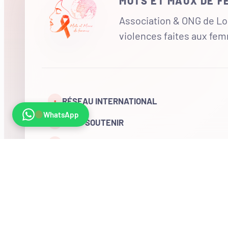
MOTS ET MAUX DE 
Association & ONG de Loi
violences faites aux fe
RÉSEAU INTERNATIONAL
•
WhatsApp
NOUS SOUTENIR
CONTACT
COMPTE
Visites