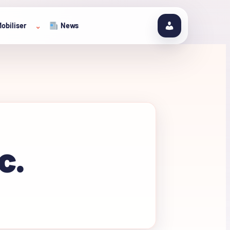
obiliser
News
⌄
c.