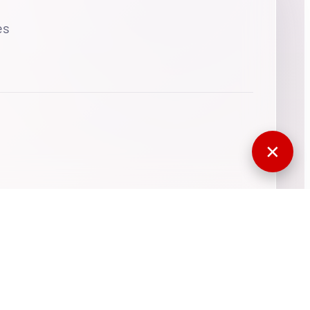
es
✕
770604