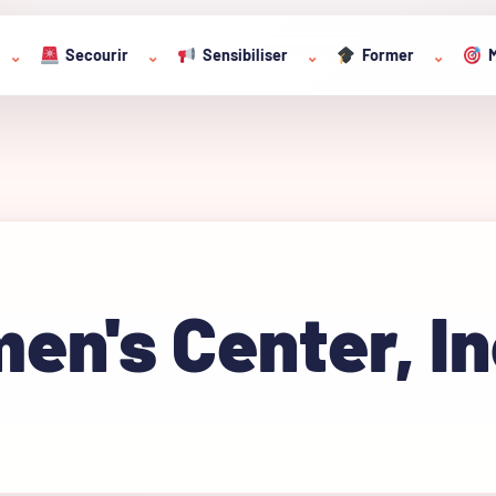
Secourir
Sensibiliser
Former
M
⌄
⌄
⌄
⌄
n's Center, In